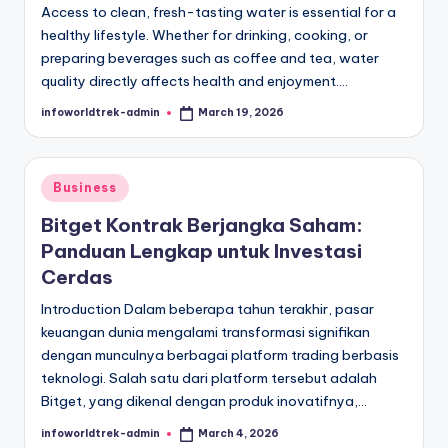
Access to clean, fresh-tasting water is essential for a
healthy lifestyle. Whether for drinking, cooking, or
preparing beverages such as coffee and tea, water
quality directly affects health and enjoyment.…
infoworldtrek-admin
March 19, 2026
Posted
by
Posted
Business
in
Bitget Kontrak Berjangka Saham:
Panduan Lengkap untuk Investasi
Cerdas
Introduction Dalam beberapa tahun terakhir, pasar
keuangan dunia mengalami transformasi signifikan
dengan munculnya berbagai platform trading berbasis
teknologi. Salah satu dari platform tersebut adalah
Bitget, yang dikenal dengan produk inovatifnya,…
infoworldtrek-admin
March 4, 2026
Posted