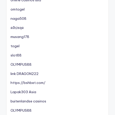
online casinos usa
omtogel
naga508
คลิปหลุด
musang178
togel
slot88
OLYMPUS88
link DRAGON222
https://bshbet.com/
Lapak303 Asia
buitenlandse casinos
OLYMPUS88