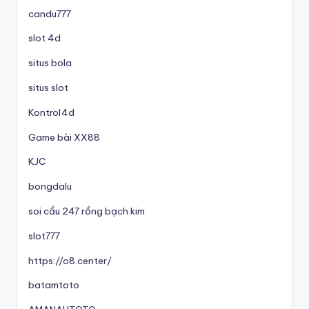
candu777
slot 4d
situs bola
situs slot
Kontrol4d
Game bài XX88
KJC
bongdalu
soi cầu 247 rồng bạch kim
slot777
https://o8.center/
batamtoto