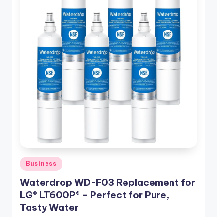
t
r
e
k
Posted
Business
in
Waterdrop WD-F03 Replacement for
LG® LT600P® – Perfect for Pure,
Tasty Water