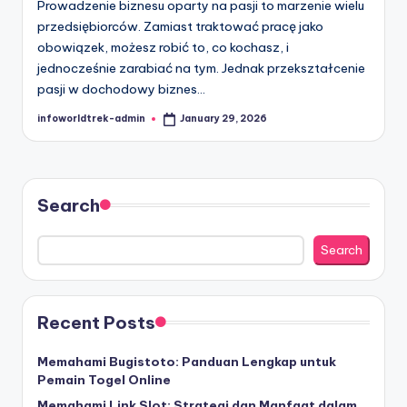
Prowadzenie biznesu oparty na pasji to marzenie wielu
przedsiębiorców. Zamiast traktować pracę jako
obowiązek, możesz robić to, co kochasz, i
jednocześnie zarabiać na tym. Jednak przekształcenie
pasji w dochodowy biznes…
infoworldtrek-admin
January 29, 2026
Posted
by
Search
Search
Recent Posts
Memahami Bugistoto: Panduan Lengkap untuk
Pemain Togel Online
Memahami Link Slot: Strategi dan Manfaat dalam