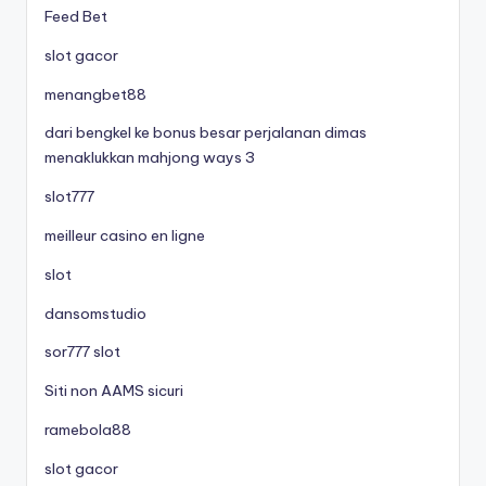
Feed Bet
slot gacor
menangbet88
dari bengkel ke bonus besar perjalanan dimas
menaklukkan mahjong ways 3
slot777
meilleur casino en ligne
slot
dansomstudio
sor777 slot
Siti non AAMS sicuri
ramebola88
slot gacor