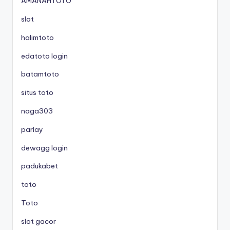
AMANAHTOTO
slot
halimtoto
edatoto login
batamtoto
situs toto
naga303
parlay
dewagg login
padukabet
toto
Toto
slot gacor